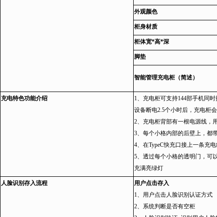
外观颜色
柜身材质
柜体宽*高*深
脚垫
智能管理充电柜（简述）
充电特色功能介绍
1、充电柜可支持144部手机同
设备断电2.5个小时后，充电柜
2、充电柜背部有一根电源线，
3、每个小格内部的后壁上，都带
4、在TypeC快充口接上一条
5、透过每个小格的透明门，可
充满亮绿灯
人脸识别存入流程
用户点击存入
1、用户点击人脸识别认证方式
2、系统判断是否有空柜