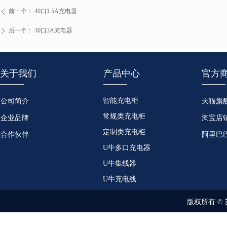
前一个：
40口1.5A充电器
ꄴ
后一个：
30口3A充电器
ꄲ
关于我们
产品中心
官方
智能充电柜
公司简介
天猫旗
常规类充电柜
企业品牌
淘宝店
定制类充电柜
合作伙伴
阿里巴
U牛多口充电器
U牛集线器
U牛充电线
版权所有 ©