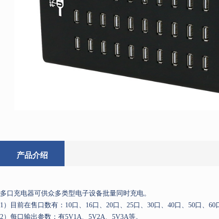
产品介绍
多口充电器可供众多类型电子设备批量同时充电。
1）目前在售口数有：10口、16口、20口、25口、30口、40口、50口、60口
2）每口输出参数：有5V1A、5V2A、5V3A等。