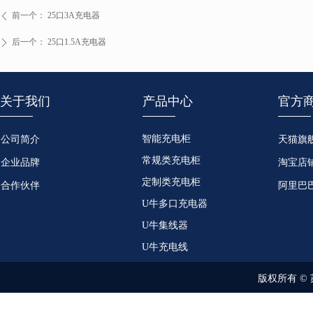
前一个：
25口3A充电器
ꄴ
后一个：
25口1.5A充电器
ꄲ
关于我们
产品中心
官方
智能充电柜
公司简介
天猫旗
常规类充电柜
企业品牌
淘宝店
定制类充电柜
合作伙伴
阿里巴
U牛多口充电器
U牛集线器
U牛充电线
版权所有 ©