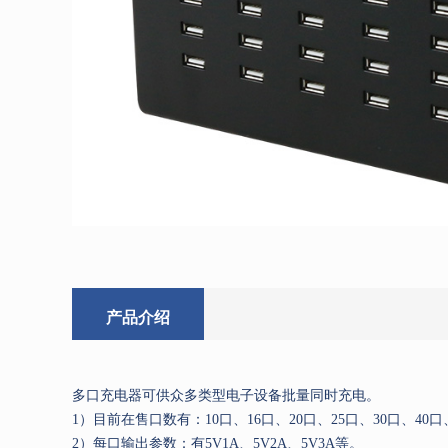
产品介绍
多口充电器可供众多类型电子设备批量同时充电。
1）目前在售口数有：10口、16口、20口、25口、30口、40口、
2）每口输出参数：有5V1A、5V2A、5V3A等。