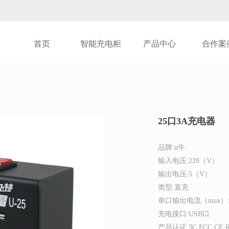
首页
智能充电柜
产品中心
合作案
25口3A充电器
品牌:u牛
输入电压:220（V）
输出电压:5（V）
类型:直充
单口输出电流（max）:
充电接口:USB口
产品认证:3C FCC CE 